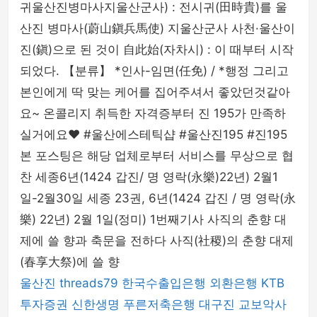
귀울산진병마사지울산군사) : 전시귀(田時貴)를 울
산진 병마사(蔚山鎭兵馬使) 지울산군사 사천·울산이
진(鎭)으로 된 것이 自此始(자차시) : 이 때부터 시작
되었다. 【분류】 *인사-임면(任免) / *행정 그리고
본인에게 딱 맞는 케어를 집어주셔서 좋았던것같아
요~ 온콜리지 취득한 자격증부터 진 195가 만족하
실거에요❤ #울산에스테틱샵 #울산진195 #진195
본 포스팅은 해당 업체로부터 서비스를 무상으로 협
찬 세종6년(1424 갑진/ 명 영락(永樂)22년) 2월1
일-2월30일 세종 23권, 6년(1424 갑진 / 명 영락(永
樂) 22년) 2월 1일(정미) 1번째기사 사직의 춘향 대
제에 쓸 향과 축문을 전하다 사직(社稷)의 춘향 대제
(春享大祭)에 쓸 향
울산진
threads79
한국수출입은행
외환은행
KTB
투자증권
신한생명
푸른저축은행
대구진
교보악사