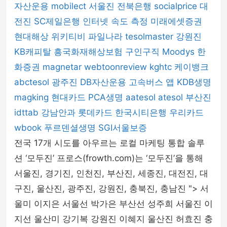
자산운용
mobilect
서울진
전북은행
socialprice
대
전진
SC제일은행
인터넷 속도 측정
미래에셋증권
현대해상
위키티비
파일나라
tesolmaster
강원진
KB캐피탈
흥국화재해상보험
구인구직
Moodys
한
화증권
magnetar
webtoonreview
kghtc
케이뱅크
abctesol
광주진
DB자산운용
고속버스 앱
KDB생명
magking
현대카드
PCA생명
aatesol
atesol
부산진
idttab
강남안과
롯데카드
한국시티은행
우리카드
wbook
푸르덴셜생명
SGI서울보증
전국 17개 시도를 아우르는 로컬 마케팅 통합 솔루
션 ‘모두진’ 프로스(frowth.com)는 ‘모두진’을 통해
서울진, 경기진, 인천진, 부산진, 세종진, 대전진, 대
구진, 울산진, 광주진, 강원진, 충북진, 충남진 "> 서
울미 이지은 서울선 박가은 부산선 성주희 서울진 이
지선 울산미 강기복 강원진 이혜지 울산진 허효진 충