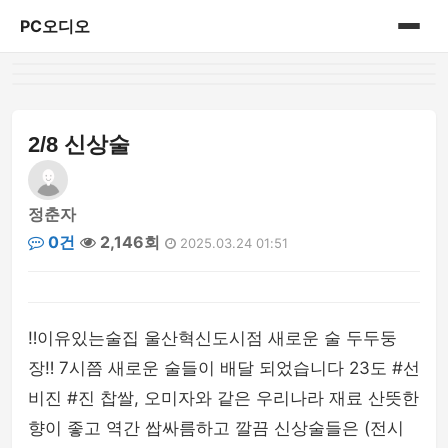
PC오디오
홈
게시판
2/8 신상술
정춘자
0건
2,146회
2025.03.24 01:51
‼️이유있는술집 울산혁신도시점 새로운 술 두두둥
장‼️ 7시쯤 새로운 술들이 배달 되었습니다 23도 #선
비진 #진 찹쌀, 오미자와 같은 우리나라 재료 산뜻한
향이 좋고 역간 쌉싸름하고 깔끔 신상술들은 (전시