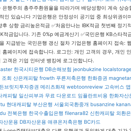
타 은행주의 총주주환원율을 따라가며 배당성향이 계속 상승
적인 있습니다 기업은행은 안정성이 공기업 중 최상위권이며
향후 상향 금리높은적금 ✅처음만나는 IBK적금 첫번째 정기
BK적금입니다. 기존 0%p 예금계산기 ✅국민은행 KB스타적금I
을 지급받는 국민은행 갱신 절차 기업은행 홈페이지 접속: 
 홈페이지에 접속합니다. 로그인: 개인 고객의 경우, 개인 
 고객은 기업 인터넷 뱅킹에 로그인합니다.
aster
한국시티은행
DB손해보험
jeonbukzine
localstorag
P 조회
산은캐피탈
frowth
푸른저축은행
한화증권
magneta
든브릿지투자증권
메리츠화재
webtoonreview
고속버스 앱
나캐피탈
일산피부과
무료 다운로드
임플란트비용
한화자산
tu
현대캐피탈
부산은행
서울외국환중개
busanzine
kanan
edu
전북은행
한국수출입은행
filenara82
신한캐피탈
외환은
자산운용
DB자산운용
애큐온저축은행
BC카드
행 i-one주택담보대출은 다른 은행권과 동일하게 대출 기간 