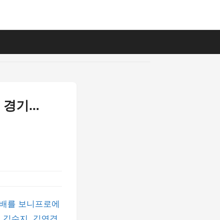
기...
선배를 보니프로에
 김수지, 김연경