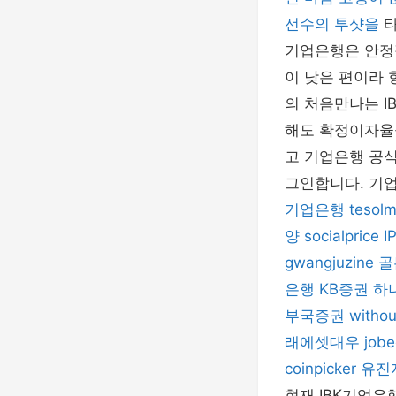
선수의 투샷을
기업은행은 안정
이 낮은 편이라 
의 처음만나는 I
해도 확정이자율
고 기업은행 공식
그인합니다. 기업
기업은행
tesolm
양
socialprice
I
gwangjuzine
골
은행
KB증권
하
부국증권
withou
래에셋대우
job
coinpicker
유진
현재 IBK기업은