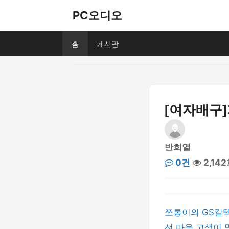
PC오디오
홈
게시판
[여자배구]
반희열
0건
2,14
쪼롱이의 GS칼텍
선 마음 고생이 