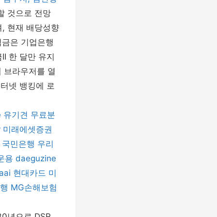
할 것으로 전망
, 현재 배당성향
적금은 기업은행
I 한 달만 유지
웹 브라우저를 열
인터넷 뱅킹에 로
e
유기견 무료분
r
미래에셋증권
국민은행
우리
운용
daeguzine
aai
현대카드
미
행
MG손해보험
30년으로 DSR