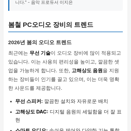
니다." - 음악 프로듀서 이지은
봄철 PC오디오 장비의 트렌드
2026년 봄의 오디오 트렌드
최근에는
무선 기술
이 오디오 장비에 많이 적용되고
있습니다. 이는 사용의 편리성을 높이고, 깔끔한 셋
업을 가능하게 합니다. 또한,
고해상도 음원
을 지원
하는 장비들이 인기를 끌고 있으며, 이는 더욱 명확
한 사운드를 제공합니다.
무선 스피커:
깔끔한 설치와 자유로운 배치
고해상도 DAC:
디지털 음원의 세밀함을 더 잘 표
현
스마트 오디오:
손쉬운 제어와 다양한 기능 통합