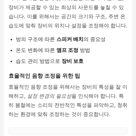
장비가 제공할 수 있는 최상의 사운드를 놓칠 수 있
습니다. 이를 위해서는 공간의 크기와 구조, 주변 온
습도에 맞춰 장비의 위치나 설정을 조정해야 합니다.
방의 구조에 따른
스피커 배치
의 중요성
온도 변화에 따른
앰프 조정
방법
습도 관리 방법으로
장비 보호
효율적인 음향 조정을 위한 팁
효율적인 음향 조정을 위해서는 장비의 특성을 잘 이
해하고,
설정 변경의 필요성
을 인식해야 합니다. 특
히 봄철에는 소리의 전반적인 특성을 파악하고, 청취
하는 환경에 맞춰 조정하는 것이 중요합니다.