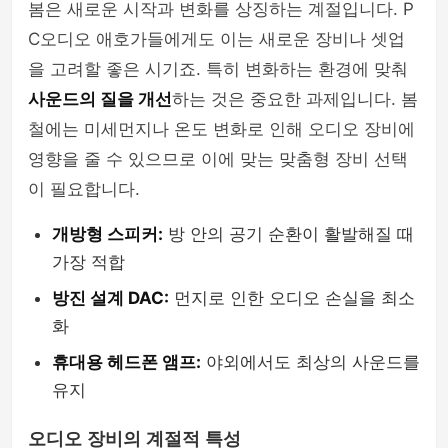
봄은 새로운 시작과 변화를 상징하는 계절입니다. P
C오디오 애호가들에게도 이는 새로운 장비나 셋업
을 고려할 좋은 시기죠. 특히 변화하는 환경에 맞춰
사운드의 질을 개선
하는 것은 중요한 과제입니다. 봄
철에는 미세먼지나 온도 변화로 인해 오디오 장비에
영향을 줄 수 있으므로 이에 맞는 맞춤형 장비 선택
이 필요합니다.
개방형 스피커:
방 안의 공기 순환이 활발해질 때
가장 적합
방진 설계 DAC:
먼지로 인한 오디오 손실을 최소
화
휴대용 헤드폰 앰프:
야외에서도 최상의 사운드를
유지
오디오 장비의 계절적 특성