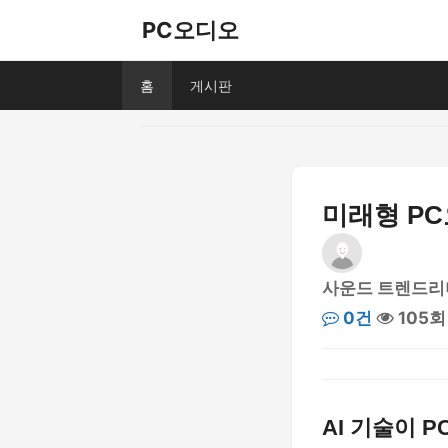
PC오디오
홈
게시판
미래형 PC
사운드 트렌드리
0건
105회
AI 기술이 